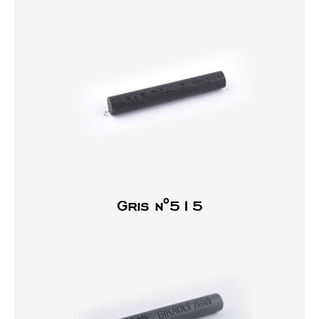
Gris n°515