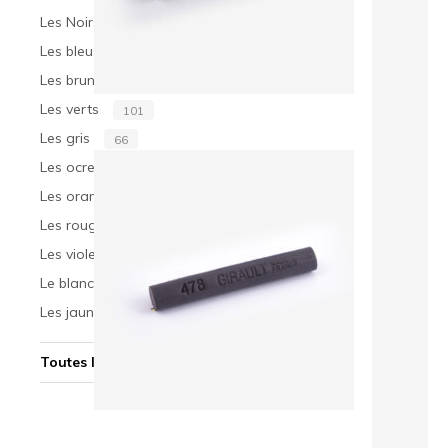
Les Noirs
6
Les bleus
68
Les bruns
81
Les verts
101
Gris beige n°477
Les gris
66
Les ocres
30
Les oranges
20
Les rouges
51
Les violets
52
Le blanc
1
Les jaunes
37
Toutes les teintes
400
Gris violacé n°478